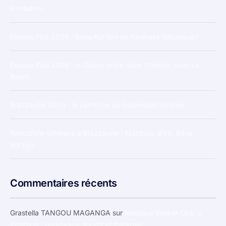
Fondation
Ewawa Plus 2026 : Bana Kot’oyo de Kinshasa débarque !
Ewawa Plus 2026 : le Gabon entre dans l’histoire avec Le
Relais
Brazzaville 2026 : le carrefour du basketball vétéran
Rencontre Vétérans à Brazzaville : Matsoua, BVB, Bana
Kot’oyo
Commentaires récents
Grastella TANGOU MAGANGA
sur
Matsoua Basket Club à
Kinshasa : un voyage sportif et fraternel