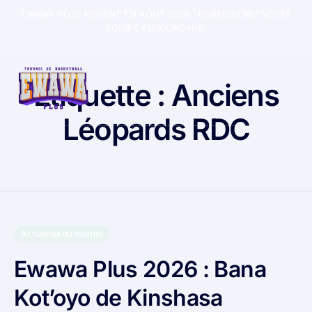
EWAWA PLUS REVIENT EN AOUT 2026 :
ENREGISTREZ VOTRE
ÉQUIPE AUJOURD’HUI.
Étiquette :
Anciens
Léopards RDC
Actualités du tournoi
Ewawa Plus 2026 : Bana
Kot’oyo de Kinshasa