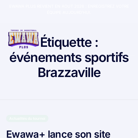
EWAWA PLUS REVIENT EN AOUT 2026 :
ENREGISTREZ VOTRE
ÉQUIPE AUJOURD’HUI.
Étiquette :
événements sportifs
Brazzaville
Actualités du tournoi
Ewawa+ lance son site